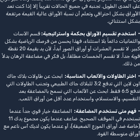
على المدى الطويل. تجنبه في جميع الحالات تقريباً إلا إذا كنت تعد
الأوراق بشكل احترافي وتعلم أن نسبة الأوراق عالية القيمة مرتفعة
بشكل استثنائي.
•
استخدم تقسيم الأوراق بحكمة واستراتيجية
:
قسم الآسات
والثمانيات دائماً بلا استثناء، فهذا يحسن من فرصك الرياضية بشكل
كبير. لا تقسم العشرات أو أوراق الصور أبداً، لأن يد بقيمة 20 نقطة
قوية جداً. لا تقسم الخمسات مطلقاً، بل فكر في مضاعفة الرهان بدلاً
من ذلك.
•
اختر الطاولات والألعاب المناسبة
:
ابحث عن طاولات بلاك جاك
اون لاين التي تدفع 3:2 للبلاك جاك الطبيعي وتجنب الطاولات التي
تدفع 6:5 فقط. ابحث عن الألعاب التي تسمح بالمضاعفة بعد
التقسيم، والاستسلام، واستخدام عدد أقل من أوراق اللعب.
•
فهم متى تستخدم المضاعفة
:
المضاعفة خيار قوي جداً عندما
تستخدم في الموقف الصحيح. ضاعف عندما يكون مجموع يدك 11
(خاصة ضد أوراق الموزع الضعيفة)، أو عندما يكون لديك آس ناعم مع
أوراق متوسطة القوة.