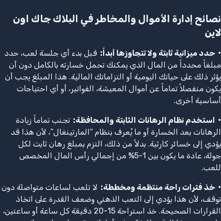
نصائح إدارة الأموال والمخاطر في البلاك جاك اون
لاين
•
حدد ميزانية ثابتة ولا تتجاوزها أبداً
:
قبل بدء أي جلسة لعب، حدد
مبلغاً محدداً من المال الذي يمكنك تحمل خسارته بالكامل دون أن
يؤثر ذلك على حياتك اليومية أو التزاماتك المالية. هذا المبلغ يجب أن
يكون منفصلاً تماماً عن أموال المعيشة، الفواتير، أو أي احتياجات
أساسية أخرى.
•
استخدم نظام الرهانات الثابتة والمحافظة
:
تجنب تماماً زيادة
الرهانات بعد الخسارة أو ما يُعرف بنظام “المارتينغال”، لأن هذا قد
يؤدي إلى خسائر كارثية. بدلاً من ذلك، التزم بمبلغ رهان ثابت لكل
جولة، عادة ما يكون بين 1-5% من إجمالي رأس المال المخصص
للعب.
•
خذ فترات راحة منتظمة ومخططة
:
لا تلعب لساعات متواصلة دون
توقف، لأن هذا يؤدي إلى التعب الذهني وضعف القدرة على اتخاذ
القرارات الصحيحة. خذ استراحة 15-20 دقيقة كل ساعة أو ساعتين،