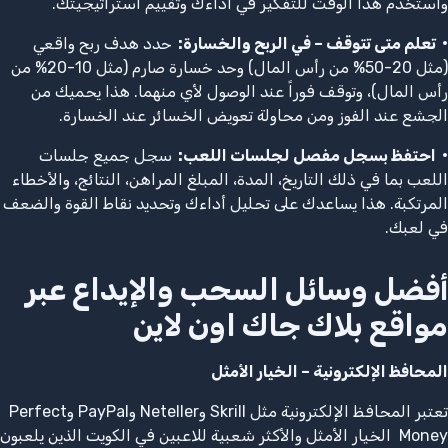
واستخدم هذا الوقت للتفكير في أداءك وتقييم استراتيجيتك.
•
تعلم متى تتوقف – في الربح والخسارة
:
حدد هدف ربح واقعي
(مثل 20-50% من رأس المال) وحد خسارة صارم (مثل 10-20% من
رأس المال)، وتوقف فوراً عند الوصول لأي منهما. هذا يحميك من
الجشع عند الفوز ومن محاولة تعويض الخسائر عند الخسارة.
•
احتفظ بسجل مفصل لجلسات اللعب
:
سجل جميع جلسات
اللعب بما في ذلك التاريخ، المدة، المبلغ المراهن، النتائج، والأخطاء
المرتكبة. هذا يساعدك على تحليل أداءك وتحديد نقاط القوة والضعف
في لعبك.
أفضل وسائل السحب والإيداع عبر
مواقع بلاك جاك اون لاين
المحافظ الإلكترونية – الخيار الأمثل
تعتبر المحافظ الإلكترونية مثل Skrill وNeteller وPayPal وPerfect
Money الخيار الأمثل والأكثر شعبية للاعبين في الكويت الذين يلعبون