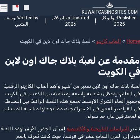
Skip to navigatio
Skip to conten
لعبة بلاك جاك اون لاين في الكويت
cations
كازينو اون لاين الكويت 2026
Search
enu
Published:
يوليو 8,
Updated:
فبراير 26,
Written by
يوسف
|
|
2025
2026
العتيبي
Home
»
العاب كازينو
»
لعبة بلاك جاك اون لاين في الكويت
مقدمة عن لعبة بلاك جاك اون لاين
في الكويت
لعبة بلاك جاك اون لاين تعتبر من أشهر وأهم ألعاب الكازينو الرقمية
في العالم، وتحظى بشعبية واسعة ومتنامية بين اللاعبين في الكويت
وجميع أنحاء الشرق الأوسط. تجمع هذه اللعبة الرائعة بين البساطة
في القواعد والعمق في الاستراتيجية، مما يجعلها مناسبة للمبتدئين
والمحترفين على حد سواء.
تشير
الدراسات التاريخية والأكاديمية
إلى أن الجذور الأولى لهذه اللعبة
تعود إلى القرن السابع عشر في فرنسا، حيث كانت تُعرف باسم