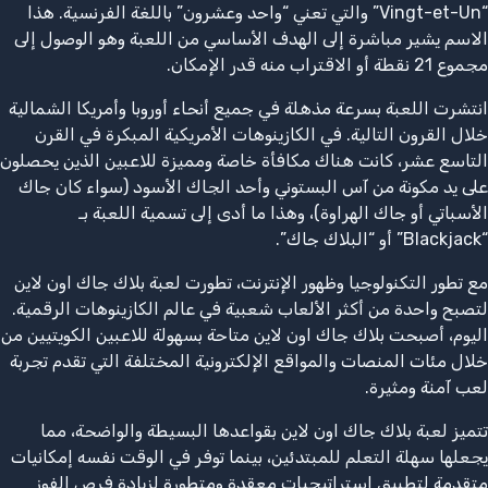
“Vingt-et-Un” والتي تعني “واحد وعشرون” باللغة الفرنسية. هذا
الاسم يشير مباشرة إلى الهدف الأساسي من اللعبة وهو الوصول إلى
مجموع 21 نقطة أو الاقتراب منه قدر الإمكان.
انتشرت اللعبة بسرعة مذهلة في جميع أنحاء أوروبا وأمريكا الشمالية
خلال القرون التالية. في الكازينوهات الأمريكية المبكرة في القرن
التاسع عشر، كانت هناك مكافأة خاصة ومميزة للاعبين الذين يحصلون
على يد مكونة من آس البستوني وأحد الجاك الأسود (سواء كان جاك
الأسباتي أو جاك الهراوة)، وهذا ما أدى إلى تسمية اللعبة بـ
“Blackjack” أو “البلاك جاك”.
مع تطور التكنولوجيا وظهور الإنترنت، تطورت لعبة بلاك جاك اون لاين
لتصبح واحدة من أكثر الألعاب شعبية في عالم الكازينوهات الرقمية.
اليوم، أصبحت بلاك جاك اون لاين متاحة بسهولة للاعبين الكويتيين من
خلال مئات المنصات والمواقع الإلكترونية المختلفة التي تقدم تجربة
لعب آمنة ومثيرة.
تتميز لعبة بلاك جاك اون لاين بقواعدها البسيطة والواضحة، مما
يجعلها سهلة التعلم للمبتدئين، بينما توفر في الوقت نفسه إمكانيات
متقدمة لتطبيق استراتيجيات معقدة ومتطورة لزيادة فرص الفوز