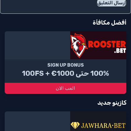
أفضل مكافأة
SIGN UP BONUS
100% حتى 1000€ + 100FS
العب الان
كازينو جديد