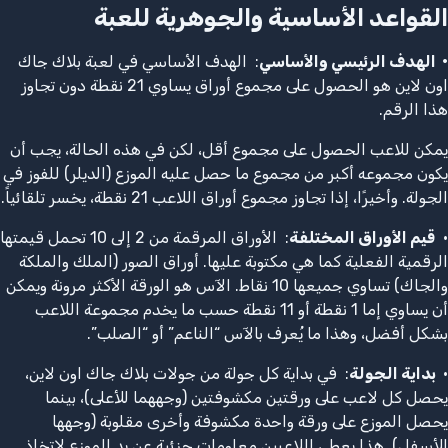
القواعد الأساسية والجوهرية للعبة
•
الهدف الرئيسي والأساسي
: الهدف الأساسي في لعبة بلاك جاك
اون لاين هو الحصول على مجموع أوراق يساوي 21 نقطة دون تجاوز
هذا الرقم.
يمكن للاعب الحصول على مجموع أقل، لكن في هذه الحالة، يجب أن
يكون مجموعه أكبر من مجموع ما حصل عليه الموزع (الديلر) للفوز في
الجولة. وأخيرًا، إذا تجاوز مجموع أوراق اللاعب 21 نقطة، يخسر تلقائياً.
•
قيم الأوراق المختلفة
: الأوراق المرقمة من 2 إلى 10 تحمل قيمتها
الرقمية الفعلية كما هي مكتوبة عليها. أوراق الصور (الملك والملكة
والجاك) تساوي جميعها 10 نقاط. الآس هو الورقة الأكثر مرونة ويمكن
أن يساوي إما 1 نقطة أو 11 نقطة حسب ما يخدم مجموعة اللاعب
بشكل أفضل، وهذا ما يُعرف بالآس “الناعم” أو “الصلب”.
•
بداية الجولة
: في بداية كل جولة من جولات بلاك جاك اون لاين،
يحصل كل لاعب على ورقتين مكشوفتين (وجههما للأعلى)، بينما
يحصل الموزع على ورقة واحدة مكشوفة وأخرى مقلوبة (وجهها
للأسفل). هذا يعطي اللاعبين معلومات جزئية عن يد الموزع لاتخاذ