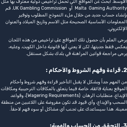
الأوسط. ابحث عن المواقع التي تحمل تراخيص دولية معترف بها مثل
Malta Gaming Authority أو UK Gambling Commission. قم
بإنشاء حساب جديد من خلال ملء النموذج المطلوب وتوفير
المعلومات الأساسية الصحيحة مثل الاسم وتاريخ الميلاد والعنوان
الإلكتروني.
يرجى العلم بأن حصول تلك المواقع على تراخيص من هذه اللجان
يعكس فقط جديتها، لكن لا يعني أنها قانونية داخل الكويت. وعليه،
يرجى مراجعة قوانين المراهنة في بلدك بشكل مستقل.
2.
قراءة وفهم الشروط والأحكام
:
من المهم جداً وبشكل لا يقبل التأخير قراءة وفهم شروط وأحكام
الموقع بعناية فائقة، خاصة فيما يتعلق بالمكافآت الترحيبية ومكافآت
الإيداع، متطلبات الرهان (Wagering Requirements)، وقواعد
السحب والإيداع، وأي قيود قد تكون مفروضة على اللاعبين من منطقة
معينة. هذا سيساعدك على تجنب أي مشاكل أو سوء فهم لاحقاً.
3.
التحقق من الحساب والهوية
: