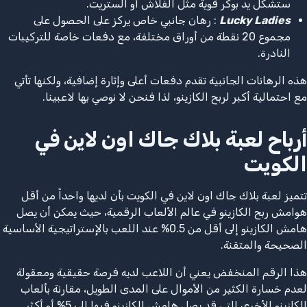
ستشكل يد بوكر قوية مثل الفلاش أو الستريت.
Lucky Ladies
: رهان جانبي خاص يركز على الحصول على
مجموع 20 نقطة من أوراق مختلفة، مع دفعات خاصة للتركيبات
النادرة.
هذه الرهانات الجانبية تقدم دفعات أعلى وإثارة إضافية، ولكنها تأتي
مع احتمالية أكبر لربح الكازينو، لذا فنحن لا نوصي بها لاعبينا.
أرباح لعبة بلاك جاك اون لاين في
الكويت
تتميز لعبة بلاك جاك اون لاين في الكويت بأن لديها واحداً من أقل
هوامش ربح الكازينو في عالم الألعاب الرقمية، حيث يمكن أن يصل
هامش الكازينو إلى أقل من 0.5% عند اللعب بالإستراتيجية الأساسية
الصحيحة والمتقنة.
هذا الرقم المنخفض يعني أن اللاعب لديه فرصة حقيقية ومعقولة
لعدم خسارة الكثير من الأموال على المدى الطويل، مقارنة بألعاب
الكازينو الأخرى التي قد يصل هامش الكازينو فيها إلى 5% أو أكثر.