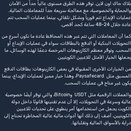
بلاك جاك اون لاين. توفر هذه الطرق مستوى عالياً جداً من الأمان
والحماية والخصوصية، مع معالجة سريعة جداً للمعاملات المالية.
عمليات الإيداع تتم فورياً وبشكل تلقائي، بينما عمليات السحب تتم
عادة خلال 24-48 ساعة كحد أقصى.
كما أن المعاملات التي تتم عبر هذه المحافظ عادة ما تكون أسرع من
التحويلات البنكية أو الدفع بالبطاقات، سواء في عمليات الإيداع أو
السحب. وتوفّر معظم الكازينوهات المرخصة دعمًا لهذه الوسائل، ما
يجعلها الخيار الأمثل للاعبين الكويتيين.
من الخيارات الأخرى المقبولة في بعض الكازينوهات: بطاقات الدفع
المسبق مثل Paysafecard، وهذا خيار مميز لعمليات الإيداع، بينما
يكون غير متاح في عمليات السحب.
والعملات الرقمية مثل USDT وBitcoin، والتي توفر أيضًا خصوصية
عالية وسرعة في التحويلات، إلا أن عدم تقنينها قانونًا داخل دولة
الكويت يجعل من استخدامها أمر ينطوي على تحديات للاعبين
الكويتيين، أضف إلى ذلك أنها أدوات مالية عالية المخاطرة تحتاج إلى
دراية بالأسواق المالية وتقلباتها.