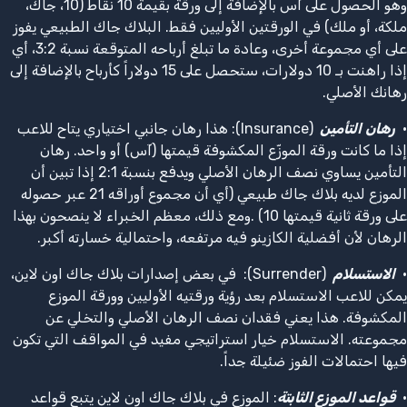
وهو الحصول على آس بالإضافة إلى ورقة بقيمة 10 نقاط (10، جاك،
ملكة، أو ملك) في الورقتين الأوليين فقط. البلاك جاك الطبيعي يفوز
على أي مجموعة أخرى، وعادة ما تبلغ أرباحه المتوقعة نسبة 3:2، أي
إذا راهنت بـ 10 دولارات، ستحصل على 15 دولاراً كأرباح بالإضافة إلى
رهانك الأصلي.
•
رهان
التأمين
(Insurance): هذا رهان جانبي اختياري يتاح للاعب
إذا ما كانت ورقة الموزّع المكشوفة قيمتها (آس) أو واحد. رهان
التأمين يساوي نصف الرهان الأصلي ويدفع بنسبة 2:1 إذا تبين أن
الموزع لديه بلاك جاك طبيعي (أي أن مجموع أوراقه 21 عبر حصوله
على ورقة ثانية قيمتها 10) .ومع ذلك، معظم الخبراء لا ينصحون بهذا
الرهان لأن أفضلية الكازينو فيه مرتفعه، واحتمالية خسارته أكبر.
•
الاستسلام
(Surrender): في بعض إصدارات بلاك جاك اون لاين،
يمكن للاعب الاستسلام بعد رؤية ورقتيه الأوليين وورقة الموزع
المكشوفة. هذا يعني فقدان نصف الرهان الأصلي والتخلي عن
مجموعته. الاستسلام خيار استراتيجي مفيد في المواقف التي تكون
فيها احتمالات الفوز ضئيلة جداً.
•
قواعد الموزع الثابتة
: الموزع في بلاك جاك اون لاين يتبع قواعد