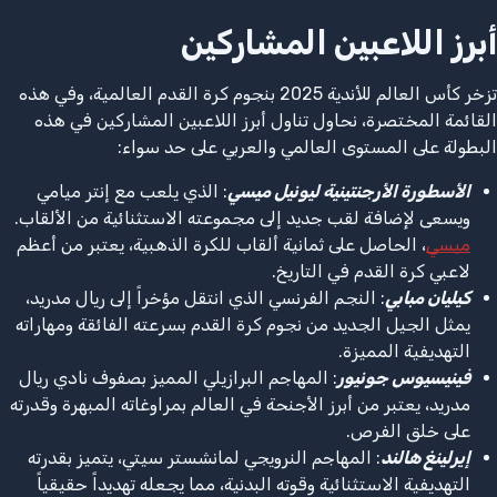
أبرز اللاعبين المشاركين
تزخر كأس العالم للأندية 2025 بنجوم كرة القدم العالمية، وفي هذه
القائمة المختصرة، نحاول تناول أبرز اللاعبين المشاركين في هذه
البطولة على المستوى العالمي والعربي على حد سواء:
الأسطورة الأرجنتينية ليونيل ميسي
: الذي يلعب مع إنتر ميامي
ويسعى لإضافة لقب جديد إلى مجموعته الاستثنائية من الألقاب.
ميسي
، الحاصل على ثمانية ألقاب للكرة الذهبية، يعتبر من أعظم
لاعبي كرة القدم في التاريخ.
كيليان مبابي
: النجم الفرنسي الذي انتقل مؤخراً إلى ريال مدريد،
يمثل الجيل الجديد من نجوم كرة القدم بسرعته الفائقة ومهاراته
التهديفية المميزة.
فينيسيوس جونيور
: المهاجم البرازيلي المميز بصفوف نادي ريال
مدريد، يعتبر من أبرز الأجنحة في العالم بمراوغاته المبهرة وقدرته
على خلق الفرص.
إيرلينغ هالند
: المهاجم النرويجي لمانشستر سيتي، يتميز بقدرته
التهديفية الاستثنائية وقوته البدنية، مما يجعله تهديداً حقيقياً