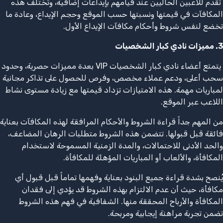
تقدم للاعبين الحاليين عند قيامهم بإيداعات إضافية، وتختلف هذه
المكافآت في قيمتها ونسبتها حسب الموقع وحجم الإيداع، وعادة ما
تخضع لنفس شروط وأحكام مكافآت الإيداع الأول.
3. مميزات نادي كبار الشخصيات
يتمتع أعضاء نادي كبار الشخصيات VIP بعدة مميزات حصرية، وحدود
سحب أعلى، ودعم عملاء مخصص، وفرص للحصول على تذاكر مجانية
لمباريات مهمة. هذه الامتيازات تزداد قيمتها مع زيادة مستوى نشاط
اللاعب عبر الموقع.
من المهم جداً قراءة الشروط والأحكام المرافقة لهذه المكافآت بعناية
فائقة قبل قبولها. تتضمن هذه الشروط متطلبات الرهان المضاعف،
والحد الأدنى للاحتمالات، والمدة الزمنية المسموحة لاستخدام
المكافأة، والألعاب أو المباريات المؤهلة للمكافأة.
يُنصح بشدة قراءة جميع البنود بعناية وفهمها تماماً قبل قبول أي
مكافأة، حيث أن عدم الالتزام بهذه الشروط قد يؤدي إلى فقدان
المكافأة والأرباح المحققة منها. الشفافية في فهم هذه الشروط
تضمن تجربة مراهنة إيجابية ومربحة.