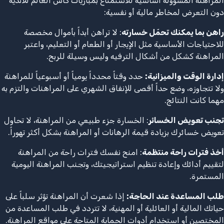
المراهنة المسؤولة أساسية للاستمتاع بمباريات كأس العالم للأندية
دون التعرض لمخاطر مالية أو نفسية:
راهن بما يمكنك تحمّل خسارته
: لا تراهن أبداً بأموال مخصصة
للاحتياجات الأساسية مثل الإيجار أو الطعام أو التعليم، واعتبر
المراهنة كشكل من أشكال الترفيه وليس وسيلة للربح.
إدارة الوقت والميزانية:
حدد وقتاً محدداً يومياً أو أسبوعياً للمراهنة
ولا تتجاوزه، وضع حداً أقصى للإنفاق الشهري على المراهنات والتزم به
مهما كانت النتائج.
تجنب تعويض الخسائر
: الخسارة جزء طبيعي من المراهنة، لا تحاول
تعويض خسائرك بزيادة قيمة الرهانات أو المراهنة بشكل أكثر تهوراً.
أخذ فترات راحة منتظمة
: امنح نفسك فترات راحة من المراهنة
لتقييم أدائك وإعادة تنظيم استراتيجيتك، وتجنب المراهنة اليومية
المستمرة.
طلب المساعدة عند الحاجة:
إذا شعرت أن المراهنة تؤثر سلباً على
حياتك المالية أو العائلية أو المهنية، لا تتردد في طلب المساعدة من
المختصين أو استخدام أدوات الحماية المتاحة على مواقع المراهنة.