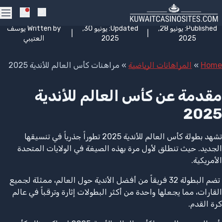
Skip to navigatio
Skip to conten
مراهنات كأس العالم للأندية 2025
cations
كازينو اون لاين الكويت 2026
Search
enu
Published:
يونيو 28,
Updated:
يونيو 30,
Written by
يوسف
|
|
2025
2025
العتيبي
Home
»
المراهانات الرياضية
»
مراهنات كأس العالم للأندية 2025
مقدمة عن كأس العالم للأندية
2025
تشهد بطولة كأس العالم للأندية 2025 تطوراً جذرياً في تنسيقها
الجديد. حيث تنطلق لأول مرة بهذه الصيغة في الولايات المتحدة
الأمريكية.
تضم البطولة 32 فريقاً من أفضل الأندية حول العالم، ممثلة لجميع
القارات، مما يجعلها واحدة من أكثر البطولات إثارة وترقباً في عالم
كرة القدم.