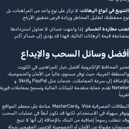
التنويع في أنواع الرهانات
: لا تركز على نوع واحد من المراهنات، بل
نوع محفظتك لتقليل المخاطر وزيادة فرص تحقيق الأرباح.
تجنب مطاردة الخسائر
: إذا واجهت خسائر، لا تحاول استردادها
بمضاعفة قيمة الرهانات التالية، فهذا قد يؤدي إلى خسائر أكبر.
أفضل وسائل السحب والإيداع
تعتبر المحافظ الإلكترونية أفضل خيار للمراهنين في الكويت
والمنطقة العربية، حيث توفر مستوى عالياً من الأمان والخصوصية،
بالإضافة إلى سرعة المعاملات. خدمات مثل PayPal وSkrill و
Neteller تقدم حماية متقدمة للبيانات المالية وتسمح بمعاملات فورية
تقريباً.
البطاقات المصرفية Visa وMasterCard متاحة على معظم المواقع
وتوفر سهولة في الاستخدام، لكنها قد تكون أبطأ في عمليات السحب
وقد تتطلب رسوماً إضافية من البنك ،بالإضافة إلى أنها لا تتيح
مستويات مقبولة من الأمان أو الخصوصية للاعبين المقيمين بدولة