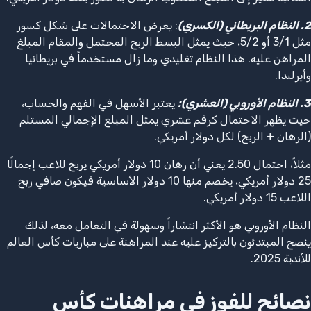
2. النظام البريطاني (الكسري)
: يعرض الاحتمالات على شكل كسور
مثل 3/1 أو 5/2، حيث يمثل البسط الربح المحتمل والمقام المبلغ
المراهن عليه. هذا النظام تقليدي وما زال مستخدماً في بريطانيا
وأيرلندا.
3. النظام الأوروبي (العشري):
يعتبر الأسهل في الفهم والحساب،
حيث يظهر الاحتمال كرقم عشري يمثل المبلغ الإجمالي المستلم
(الرهان + الربح) لكل دولار أمريكي.
مثلاً، احتمال 2.50 يعني أن رهان 10 دولار أمريكي يربح للاعب إجمالًا
25 دولار أمريكي، يخصم منها 10 دولار الأساسية فيكون صافي ربح
اللاعب 15 دولار أمريكي.
النظام الأوروبي هو الأكثر انتشاراً وسهولة في التعامل معه، لذلك
ينصح المبتدئون بالتركيز عليه عند المراهنة على مباريات كأس العالم
للأندية 2025.
نصائح للفوز في مراهنات كأس